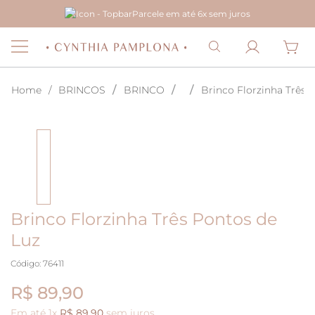
Parcele em até 6x sem juros
BRINCOS
BRINCO
Brinco Florzinha Três 
Brinco Florzinha Três Pontos de
Luz
Código
:
76411
R$ 89,90
Em até
1
x
R$
89
,
90
sem juros