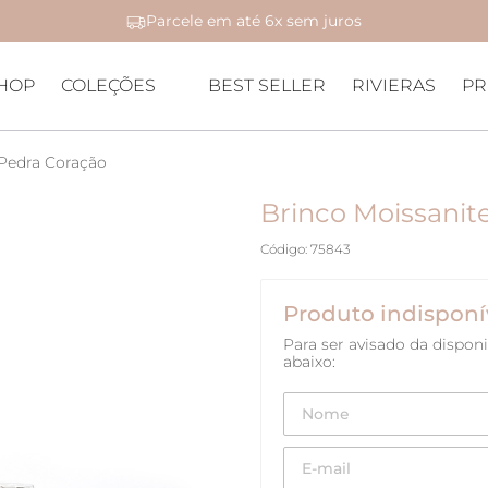
Parcele em até 6x sem juros
HOP
COLEÇÕES
BEST SELLER
RIVIERAS
PR
 Pedra Coração
Brinco Moissanit
Código
:
75843