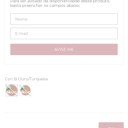
Cor
:
B.Ouro/Turquesa