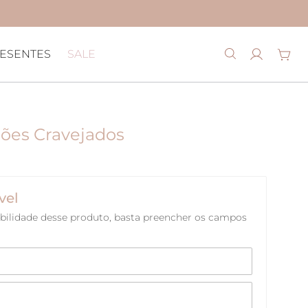
ESENTES
SALE
ções Cravejados