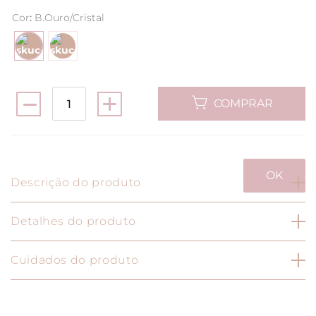
Cor
:
B.Ouro/Cristal
COMPRAR
Descrição do produto
Brinco Triangulo Ponto de Luz
Detalhes do produto
Especificação do Produto
Cuidados do produto
Banho: Ouro18k | Ródio
Tamanho: UN
Para manter a qualidade e durabilidade dos
seus produtos, alguns cuidados são
necessários: