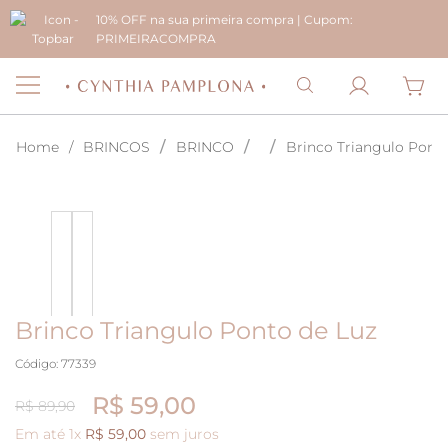
10% OFF na sua primeira compra | Cupom:
PRIMEIRACOMPRA
BRINCOS
BRINCO
Brinco Triangulo Pont
Brinco Triangulo Ponto de Luz
Código
:
77339
R$ 59,00
R$ 89,90
Em até
1
x
R$
59
,
00
sem juros