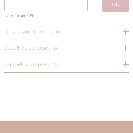
Não sei meu CEP
Descrição do produto
Choker Aro Oval Gota Círculo Cravejados
Detalhes do produto
Especificação do Produto
Cuidados do produto
Banho: Ouro18k | Ródio
Tamanho: 34 cm de circunferência
Para manter a qualidade e durabilidade dos
seus produtos, alguns cuidados são
necessários:
- Recomendamos não usar a peça durante o
banho, piscina e no mar.
- Evite contato com componentes químicos
como protetor solar, perfume, hidratante e
álcool em gel pois possuem componentes
nocivos que podem levar à oxidação do banho.
A dica é aplicar seus cosméticos e esperar secar.
- Tenha cuidado ao manusear a peça, evitando