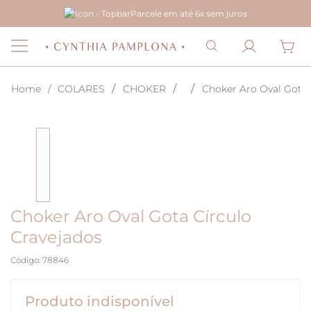
Parcele em até 6x sem juros
COLARES
CHOKER
Choker Aro Oval Gota 
Choker Aro Oval Gota Círculo
Cravejados
Código
:
78846