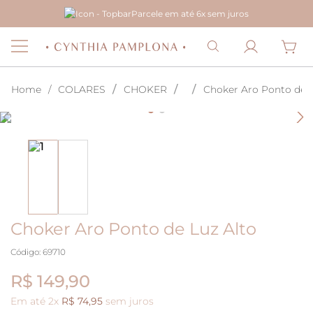
Parcele em até 6x sem juros
COLARES
CHOKER
Choker Aro Ponto de L
Choker Aro Ponto de Luz Alto
Código
:
69710
R$ 149,90
Em até
2
x
R$
74
,
95
sem juros