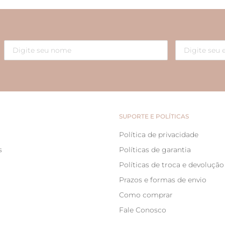
cosméticos e esperar se
- Tenha cuidado ao man
atritos. Em especial os p
- Guarde separadamente
peças.
Dica extra: Utilize noss
durabilidade das suas se
SUPORTE E POLÍTICAS
Política de privacidade
s
Políticas de garantia
Políticas de troca e devolução
Prazos e formas de envio
Como comprar
Fale Conosco