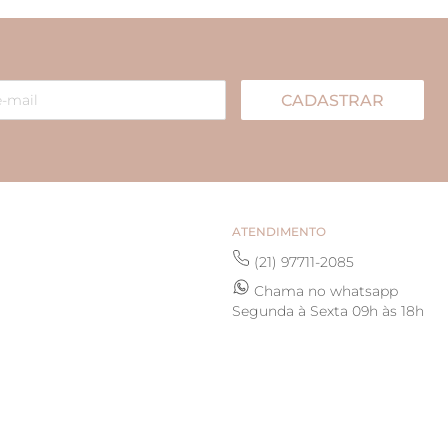
car.
usear a peça, evitando quedas, impactos e
rodutos de resina, pedras naturais e rivieras.
 em saquinhos evitando atrito com outras
CADASTRAR
a flanela mágica CP para limpar e aumentar a
mijoias.
ATENDIMENTO
(21) 97711-2085
Chama no whatsapp
Segunda à Sexta 09h às 18h