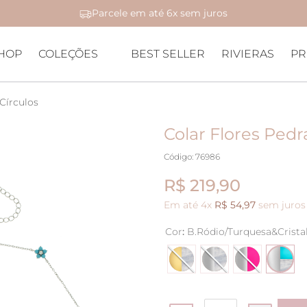
Parcele em até 6x sem juros
HOP
COLEÇÕES
BEST SELLER
RIVIERAS
PR
Círculos
Colar Flores Pedr
Código
:
76986
R$ 219,90
Em até
4
x
R$
54
,
97
sem juros
Cor
:
B.Ródio/Turquesa&Crista