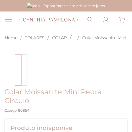
Parcele em até 6x sem juros
COLARES
COLAR
Colar Moissanite Mini P
Colar Moissanite Mini Pedra
Círculo
Código
:
80854