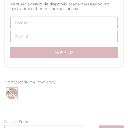
Cor
:
B.Ródio/YellowFancy