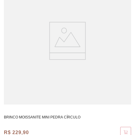
quedas, impactos e atritos. Em especial os
produtos de resina, pedras naturais e rivieras.
- Guarde separadamente em saquinhos
evitando atrito com outras peças.
Dica extra: Utilize nossa flanela mágica CP para
limpar e aumentar a durabilidade das suas
semijoias.
BRINCO MOISSANITE MINI PEDRA CÍRCULO
R$ 229,90