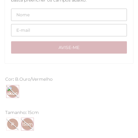
Cor
:
B.Ouro/Vermelho
Tamanho
:
15cm
P
15cm